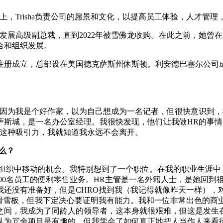
位上，Trisha负责公司的愿景和文化，以提高员工体验，人才管理
人力发展高级副总裁，直到2022年被雪佛龙收购。在此之前，她
合和组织发展。
册成立，总部设在美国德克萨斯州休斯顿。利安德巴塞尔公司成立
，因为我是个好作家，以为自己想成为一名记者，但很快意识到
萨斯城，是一名办公室经理。我很快发现，他们让我做HR的事情
了这种吸引力，我就知道我永远不会离开。
么？
在组织中移动的机会。我特别想到了一个职位。在我的职业生涯中
10,000名员工的便利零售业务。HR主管是一名外籍人士，是她
没有准备好，但是CHRO找到我（我记得就像昨天一样），对我说
滑雪板，但我下定决心要证明我有能力。我和一位非常出色的商
之间，我成为了同龄人的领导者，这本身就很艰难，但这是发生
认为冗余项目是有趣的，但我学会了如何真正地把人当作人来看