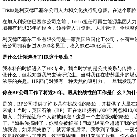
Trisha是利安德巴塞尔公司人力和文化执行副总裁。在这个职
在加入利安德巴塞尔公司之前，Trisha担任可再生能源集团
域拥有超过25年的经验，领导着人力资源、人才管理、全球整
利安德巴塞尔工业有限公司是一家美国跨国化工公司，在荷兰注
该公司拥有超过20,000名员工，收入超过400亿美元。
是什么让你选择了HR这个职业？
我本科的时候进入了HR专业。我当时学的是公共关系与传播
做什么，但我知道我想去读研究生。当时我住在密苏里州的堪
浓厚的兴趣。HR部门对我有一种天然的吸引力，一旦我发现
你在BP公司工作了将近20年。最具挑战性的工作是什么？为什
是的，BP公司提供了许多具有挑战性的职位，并提供了大量
来做！当时，英国石油（BP）正在退出拥有1,000个网点和
加入，并开始让每个人都被解雇！这是一个主管级别的职位，我还
了。”如果你搞砸了，你就会被解雇！”我已经完全超越了我的
胁我说，如果我失败了，就要承担后果。我学到了很多。一夜
这是我的职业加速器。这非常困难，但也充满了乐趣。你不会