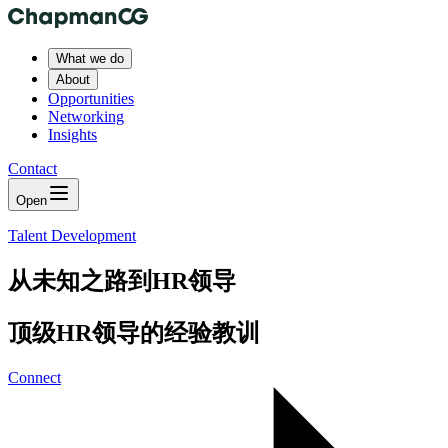
What we do
About
Opportunities
Networking
Insights
Contact
Open
Talent Development
从未知之路到HR领导
顶级HR领导的经验教训
Connect