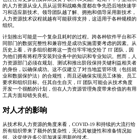
的人力资源从业人员从运营和战略角度都在争先恐后地快速学
习和适应新技术。领导团队越了解、拥抱和倡导采用新技术，
人力资源技术议程就越有可能获得支持，这适用于各种规模的
组织。
计划推出可能是一个复杂且耗时的过程。跨各种软件平台和不
同部门的数据完整性和兼容性是成功实施需要考虑的因素。从
历史上看，许多组织都将这一责任牢牢地交给了 IT 团队，因
为他们拥有将程序安装到业务中的知识和专业知识。然而，人
力资源部门必须在规划、测试和推出阶段保持关键利益相关者
的身份，以确保成功。这不仅建立了对当地监管环境（包括就
业和数据保护法）的合规性，而且还确保实现员工体验、员工
要求和组织目标。任其自生自灭，IT 团队可能会从技术角度
开发一个很酷的计划，但在人力资源管理角度带来价值的有用
工具方面却错失良机。
对人才的影响
从技术和人力资源的角度来看，COVID-19 和持续的大流行给
所有组织带来了额外的复杂性，无论其敏捷性和准备情况如
何。这促使许多公司加速采用新的技术。