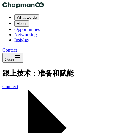
What we do
About
Opportunities
Networking
Insights
Contact
Open
跟上技术：准备和赋能
Connect