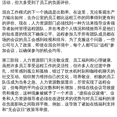
活动，但大多受到了员工的负面评价。
混合工作模式的下一个挑战是出勤率。在这里，无论客观生产
力输出如何，去办公室的员工都比远程工作的同事得到更有利
的评价。现在，人力资源部门必须找到一种方法来指导业务领
导者如何管理远程团队，并在考虑个人情况和绩效而不是他们
的知名度的情况下确保公平。远程参加几乎所有团队成员都在
场的会议的员工会感到歧视和排斥。为了克服这个问题，一些
公司引入了政策，即使在混合环境中，每个人都可以”远程”参
加会议，以确保参与的机会均等。
第三阶段，人力资源部门关注敬业度、员工福利和心理健康。
虽然许多员工享受远程工作的灵活性，但许多人在过渡中挣
扎，经常感到孤立和孤独，错过了饮水机时刻和咖啡机聊天的
社交互动。组织努力维持自己的文化，培养敬业、积极的员工
队伍成为当务之急。人力资源数据显示，尽管实现了远程会
议，但每周的平均会议次数和时长增加，持续在线会议导致疲
劳和倦怠，这种现象被赋予了一个术语，”虚拟会议疲倦”。业
务和人力资源领导者必须在改进技术的优势与对员工福利的潜
在负面影响之间取得平衡。例如，这导致了诸如在线福利支持
和”无会议日”政策等举措。