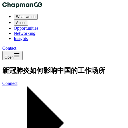
What we do
About
Opportunities
Networking
Insights
Contact
Open
新冠肺炎如何影响中国的工作场所
Connect