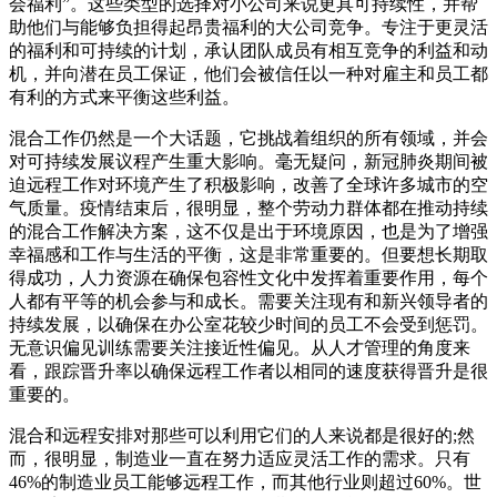
会福利”。这些类型的选择对小公司来说更具可持续性，并帮
助他们与能够负担得起昂贵福利的大公司竞争。专注于更灵活
的福利和可持续的计划，承认团队成员有相互竞争的利益和动
机，并向潜在员工保证，他们会被信任以一种对雇主和员工都
有利的方式来平衡这些利益。
混合工作仍然是一个大话题，它挑战着组织的所有领域，并会
对可持续发展议程产生重大影响。毫无疑问，新冠肺炎期间被
迫远程工作对环境产生了积极影响，改善了全球许多城市的空
气质量。疫情结束后，很明显，整个劳动力群体都在推动持续
的混合工作解决方案，这不仅是出于环境原因，也是为了增强
幸福感和工作与生活的平衡，这是非常重要的。但要想长期取
得成功，人力资源在确保包容性文化中发挥着重要作用，每个
人都有平等的机会参与和成长。需要关注现有和新兴领导者的
持续发展，以确保在办公室花较少时间的员工不会受到惩罚。
无意识偏见训练需要关注接近性偏见。从人才管理的角度来
看，跟踪晋升率以确保远程工作者以相同的速度获得晋升是很
重要的。
混合和远程安排对那些可以利用它们的人来说都是很好的;然
而，很明显，制造业一直在努力适应灵活工作的需求。只有
46%的制造业员工能够远程工作，而其他行业则超过60%。世