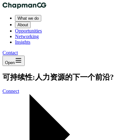
What we do
About
Opportunities
Networking
Insights
Contact
Open
可持续性:人力资源的下一个前沿?
Connect